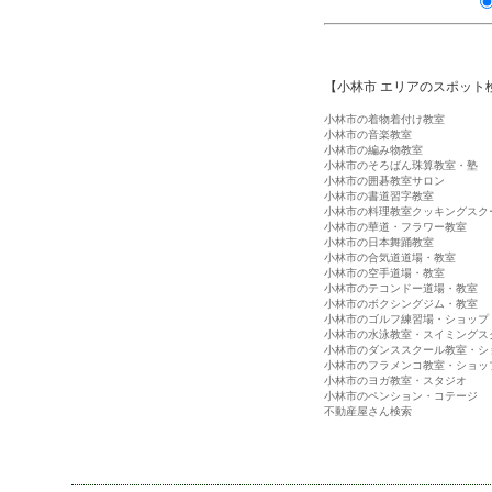
【小林市 エリアのスポット
小林市の着物着付け教室
小林市の音楽教室
小林市の編み物教室
小林市のそろばん珠算教室・塾
小林市の囲碁教室サロン
小林市の書道習字教室
小林市の料理教室クッキングスク
小林市の華道・フラワー教室
小林市の日本舞踊教室
小林市の合気道道場・教室
小林市の空手道場・教室
小林市のテコンドー道場・教室
小林市のボクシングジム・教室
小林市のゴルフ練習場・ショップ
小林市の水泳教室・スイミングス
小林市のダンススクール教室・シ
小林市のフラメンコ教室・ショッ
小林市のヨガ教室・スタジオ
小林市のペンション・コテージ
不動産屋さん検索