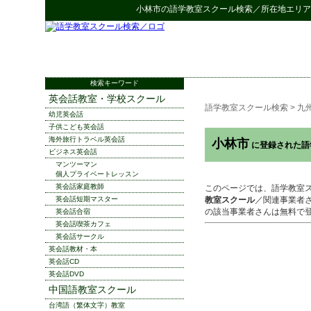
小林市
の
語学教室スクール検索
／所在地エリア
検索キーワード
英会話教室・学校スクール
語学教室スクール検索
>
九
幼児英会話
子供こども英会話
海外旅行トラベル英会話
小林市
に登録された語
ビジネス英会話
マンツーマン
個人プライベートレッスン
英会話家庭教師
このページでは、語学教室
英会話短期マスター
教室スクール
／関連事業者
の該当事業者さんは無料で
英会話合宿
英会話喫茶カフェ
英会話サークル
英会話教材・本
英会話CD
英会話DVD
中国語教室スクール
台湾語（繁体文字）教室