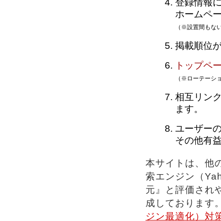
登録情報
ホームペ
（※設置間もな
掲載順位
トップペ
（※ローテーシ
相互リン
ます。
ユーザー
その他有
本サイトは、他
索エンジン（Yah
元』と評価されや
成しております
ジン最適化）対