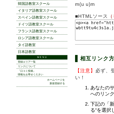
韓国語教室スクール
m(u u)m
イタリア語教室スクール
■HTMLソース
（
スペイン語教室スクール
ドイツ語教室スクール
フランス語教室スクール
ロシア語教室スクール
タイ語教室
日本語教室
ＭＥＮＵ
相互リンク
登録エリア一覧
リンクについて
【注意】
必ず、
「口コミ投稿」
情報をお寄せください
い！
ホームページを
新規登録する
あなたの
へのリン
下記の「新
る“を選択