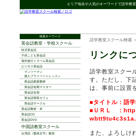
エリア地名や人気のキーワードで
語学教室
検索キーワード
語学教室スクール検索
英会話教室・学校スクール
幼児英会話
リンクに
子供こども英会話
海外旅行トラベル英会話
ビジネス英会話
語学教室スクー
マンツーマン
個人プライベートレッスン
す。ただし、下
英会話家庭教師
は、事前に設置
英会話短期マスター
英会話合宿
英会話喫茶カフェ
■タイトル：語
英会話サークル
英会話教材・本
■ＵＲＬ ：http://
英会話CD
wbtt9tu4c3s1a.
英会話DVD
中国語教室スクール
また、よろしけ
台湾語（繁体文字）教室