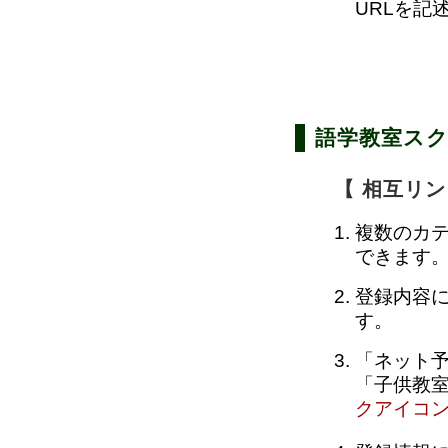
URLを記
語学教室スク
【 相互リン
複数のカ
できます
登録内容
す。
「ネット
「子供教
クアイコ