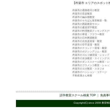
【杵築市 エリアのスポット
杵築市の着物着付け教室
杵築市の音楽教室
杵築市の編み物教室
杵築市のそろばん珠算教室・塾
杵築市の囲碁教室サロン
杵築市の書道習字教室
杵築市の料理教室クッキングスク
杵築市の華道・フラワー教室
杵築市の日本舞踊教室
杵築市の合気道道場・教室
杵築市の空手道場・教室
杵築市のテコンドー道場・教室
杵築市のボクシングジム・教室
杵築市のゴルフ練習場・ショップ
杵築市の水泳教室・スイミングス
杵築市のダンススクール教室・シ
杵築市のフラメンコ教室・ショッ
杵築市のヨガ教室・スタジオ
杵築市のペンション・コテージ
不動産屋さん検索
語学教室スクール検索
TOP ｜
免責事
Copyright(C) since 2008
教室検