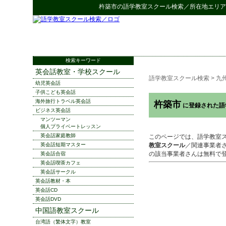
杵築市
の
語学教室スクール検索
／所在地エリア
検索キーワード
英会話教室・学校スクール
語学教室スクール検索
>
九
幼児英会話
子供こども英会話
海外旅行トラベル英会話
杵築市
に登録された語
ビジネス英会話
マンツーマン
個人プライベートレッスン
英会話家庭教師
このページでは、語学教室
英会話短期マスター
教室スクール
／関連事業者
の該当事業者さんは無料で
英会話合宿
英会話喫茶カフェ
英会話サークル
英会話教材・本
英会話CD
英会話DVD
中国語教室スクール
台湾語（繁体文字）教室