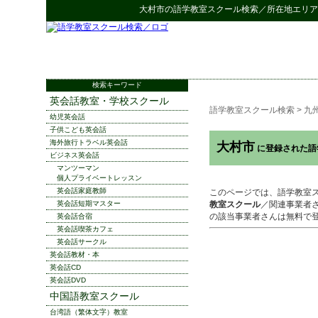
大村市
の
語学教室スクール検索
／所在地エリア
検索キーワード
英会話教室・学校スクール
語学教室スクール検索
>
九
幼児英会話
子供こども英会話
海外旅行トラベル英会話
大村市
に登録された語
ビジネス英会話
マンツーマン
個人プライベートレッスン
英会話家庭教師
このページでは、語学教室
英会話短期マスター
教室スクール
／関連事業者
の該当事業者さんは無料で
英会話合宿
英会話喫茶カフェ
英会話サークル
英会話教材・本
英会話CD
英会話DVD
中国語教室スクール
台湾語（繁体文字）教室