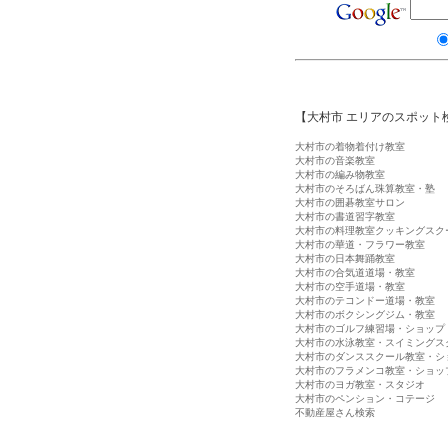
【大村市 エリアのスポット
大村市の着物着付け教室
大村市の音楽教室
大村市の編み物教室
大村市のそろばん珠算教室・塾
大村市の囲碁教室サロン
大村市の書道習字教室
大村市の料理教室クッキングスク
大村市の華道・フラワー教室
大村市の日本舞踊教室
大村市の合気道道場・教室
大村市の空手道場・教室
大村市のテコンドー道場・教室
大村市のボクシングジム・教室
大村市のゴルフ練習場・ショップ
大村市の水泳教室・スイミングス
大村市のダンススクール教室・シ
大村市のフラメンコ教室・ショッ
大村市のヨガ教室・スタジオ
大村市のペンション・コテージ
不動産屋さん検索