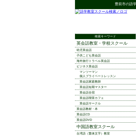
豊前市
の
語
検索キーワード
英会話教室・学校スクール
幼児英会話
子供こども英会話
海外旅行トラベル英会話
ビジネス英会話
マンツーマン
個人プライベートレッスン
英会話家庭教師
英会話短期マスター
英会話合宿
英会話喫茶カフェ
英会話サークル
英会話教材・本
英会話CD
英会話DVD
中国語教室スクール
台湾語（繁体文字）教室