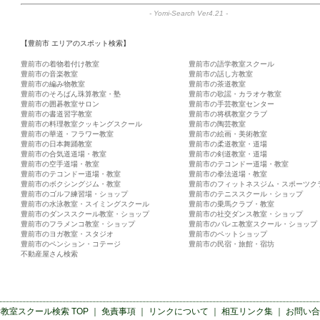
-
Yomi-Search Ver4.21
-
【豊前市 エリアのスポット検索】
豊前市の着物着付け教室
豊前市の語学教室スクール
豊前市の音楽教室
豊前市の話し方教室
豊前市の編み物教室
豊前市の茶道教室
豊前市のそろばん珠算教室・塾
豊前市の歌謡・カラオケ教室
豊前市の囲碁教室サロン
豊前市の手芸教室センター
豊前市の書道習字教室
豊前市の将棋教室クラブ
豊前市の料理教室クッキングスクール
豊前市の陶芸教室
豊前市の華道・フラワー教室
豊前市の絵画・美術教室
豊前市の日本舞踊教室
豊前市の柔道教室・道場
豊前市の合気道道場・教室
豊前市の剣道教室・道場
豊前市の空手道場・教室
豊前市のテコンドー道場・教室
豊前市のテコンドー道場・教室
豊前市の拳法道場・教室
豊前市のボクシングジム・教室
豊前市のフィットネスジム・スポーツク
豊前市のゴルフ練習場・ショップ
豊前市のテニススクール・ショップ
豊前市の水泳教室・スイミングスクール
豊前市の乗馬クラブ・教室
豊前市のダンススクール教室・ショップ
豊前市の社交ダンス教室・ショップ
豊前市のフラメンコ教室・ショップ
豊前市のバレエ教室スクール・ショップ
豊前市のヨガ教室・スタジオ
豊前市のペットショップ
豊前市のペンション・コテージ
豊前市の民宿・旅館・宿坊
不動産屋さん検索
学教室スクール検索
TOP ｜
免責事項
｜
リンクについて
｜
相互リンク集
｜
お問い合