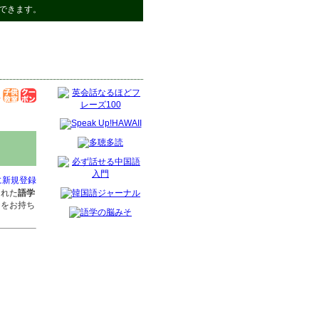
できます。
に新規登録
された
語学
ジをお持ち