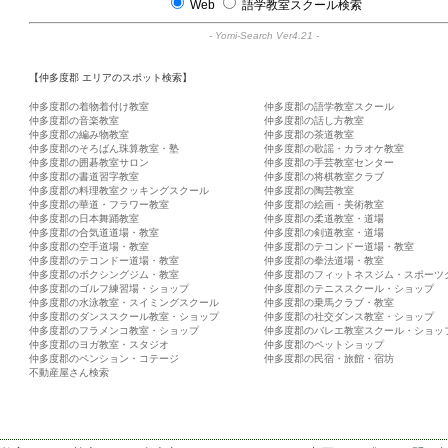
Web
語学教室スクール検索
-
Yomi-Search Ver4.21
-
【仲多度郡 エリアのスポット検索】
仲多度郡の着物着付け教室
仲多度郡の語学教室スクール
仲多度郡の音楽教室
仲多度郡の話し方教室
仲多度郡の編み物教室
仲多度郡の茶道教室
仲多度郡のそろばん珠算教室・塾
仲多度郡の歌謡・カラオケ教室
仲多度郡の囲碁教室サロン
仲多度郡の手芸教室センター
仲多度郡の書道習字教室
仲多度郡の将棋教室クラブ
仲多度郡の料理教室クッキングスクール
仲多度郡の陶芸教室
仲多度郡の華道・フラワー教室
仲多度郡の絵画・美術教室
仲多度郡の日本舞踊教室
仲多度郡の柔道教室・道場
仲多度郡の合気道道場・教室
仲多度郡の剣道教室・道場
仲多度郡の空手道場・教室
仲多度郡のテコンドー道場・教室
仲多度郡のテコンドー道場・教室
仲多度郡の拳法道場・教室
仲多度郡のボクシングジム・教室
仲多度郡のフィットネスジム・スポーツ
仲多度郡のゴルフ練習場・ショップ
仲多度郡のテニススクール・ショップ
仲多度郡の水泳教室・スイミングスクール
仲多度郡の乗馬クラブ・教室
仲多度郡のダンススクール教室・ショップ
仲多度郡の社交ダンス教室・ショップ
仲多度郡のフラメンコ教室・ショップ
仲多度郡のバレエ教室スクール・ショッ
仲多度郡のヨガ教室・スタジオ
仲多度郡のペットショップ
仲多度郡のペンション・コテージ
仲多度郡の民宿・旅館・宿坊
不動産屋さん検索