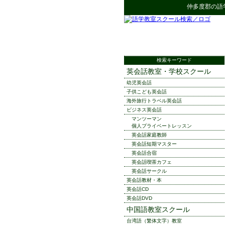
仲多度郡
の
語
検索キーワード
英会話教室・学校スクール
幼児英会話
子供こども英会話
海外旅行トラベル英会話
ビジネス英会話
マンツーマン
個人プライベートレッスン
英会話家庭教師
英会話短期マスター
英会話合宿
英会話喫茶カフェ
英会話サークル
英会話教材・本
英会話CD
英会話DVD
中国語教室スクール
台湾語（繁体文字）教室