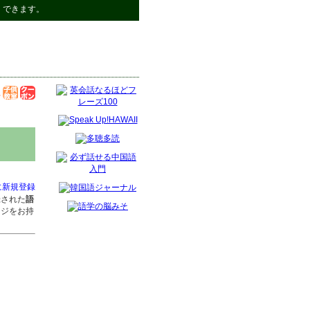
）できます。
に新規登録
録された
語
ージをお持