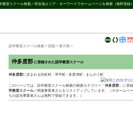
学教室スクール検索
／所在地エリア・キーワードでホームページを検索（無料登録
語学教室スクール検索
>
四国
>
香川県
>
仲多度郡
に登録された語学教室スクール
仲多度郡
に含まれる区町村：琴平町 - 多度津町 - まんのう町
このカゴリ
このページでは、語学教室スクール検索の検索カテゴリー「
仲多度郡
」に登
学教室スクール
／関連事業者さんをリストアップしています。（※ホームペ
ちの該当事業者さんは無料で登録できます。）