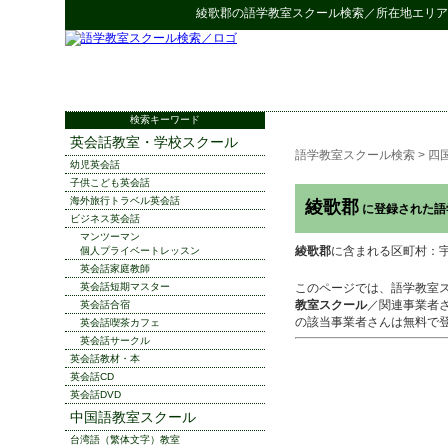
綾歌郡
の
語学教室スクール検索
／所在地エリア
検索キーワード
英会話教室・学校スクール
語学教室スクール検索
>
四
幼児英会話
子供こども英会話
海外旅行トラベル英会話
綾歌郡
に登録された語
ビジネス英会話
マンツーマン
綾歌郡
に含まれる区町村：宇多
個人プライベートレッスン
英会話家庭教師
英会話短期マスター
このページでは、語学教室
教室スクール
／関連事業者
英会話合宿
の該当事業者さんは無料で
英会話喫茶カフェ
英会話サークル
英会話教材・本
英会話CD
英会話DVD
中国語教室スクール
台湾語（繁体文字）教室