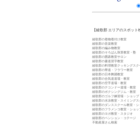
【綾歌郡 エリアのスポット
綾歌郡の着物着付け教室
綾歌郡の音楽教室
綾歌郡の編み物教室
綾歌郡のそろばん珠算教室・塾
綾歌郡の囲碁教室サロン
綾歌郡の書道習字教室
綾歌郡の料理教室クッキングスク
綾歌郡の華道・フラワー教室
綾歌郡の日本舞踊教室
綾歌郡の合気道道場・教室
綾歌郡の空手道場・教室
綾歌郡のテコンドー道場・教室
綾歌郡のボクシングジム・教室
綾歌郡のゴルフ練習場・ショップ
綾歌郡の水泳教室・スイミングス
綾歌郡のダンススクール教室・シ
綾歌郡のフラメンコ教室・ショッ
綾歌郡のヨガ教室・スタジオ
綾歌郡のペンション・コテージ
不動産屋さん検索