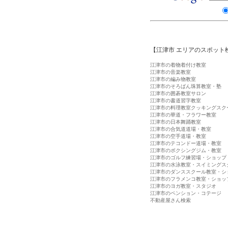
【江津市 エリアのスポット
江津市の着物着付け教室
江津市の音楽教室
江津市の編み物教室
江津市のそろばん珠算教室・塾
江津市の囲碁教室サロン
江津市の書道習字教室
江津市の料理教室クッキングスク
江津市の華道・フラワー教室
江津市の日本舞踊教室
江津市の合気道道場・教室
江津市の空手道場・教室
江津市のテコンドー道場・教室
江津市のボクシングジム・教室
江津市のゴルフ練習場・ショップ
江津市の水泳教室・スイミングス
江津市のダンススクール教室・シ
江津市のフラメンコ教室・ショッ
江津市のヨガ教室・スタジオ
江津市のペンション・コテージ
不動産屋さん検索