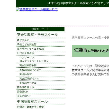
江津市
の
語学教室スクール検索
／所在地エリア
検索キーワード
英会話教室・学校スクール
語学教室スクール検索
>
中
幼児英会話
子供こども英会話
海外旅行トラベル英会話
江津市
に登録された語
ビジネス英会話
マンツーマン
個人プライベートレッスン
英会話家庭教師
このページでは、語学教室
英会話短期マスター
教室スクール
／関連事業者
の該当事業者さんは無料で
英会話合宿
英会話喫茶カフェ
英会話サークル
英会話教材・本
英会話CD
英会話DVD
中国語教室スクール
台湾語（繁体文字）教室