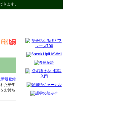
できます。
に新規登録
された
語学
ジをお持ち