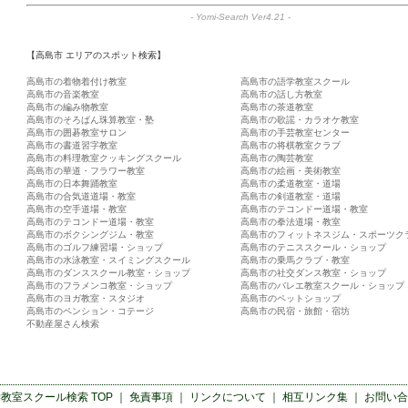
-
Yomi-Search Ver4.21
-
【高島市 エリアのスポット検索】
高島市の着物着付け教室
高島市の語学教室スクール
高島市の音楽教室
高島市の話し方教室
高島市の編み物教室
高島市の茶道教室
高島市のそろばん珠算教室・塾
高島市の歌謡・カラオケ教室
高島市の囲碁教室サロン
高島市の手芸教室センター
高島市の書道習字教室
高島市の将棋教室クラブ
高島市の料理教室クッキングスクール
高島市の陶芸教室
高島市の華道・フラワー教室
高島市の絵画・美術教室
高島市の日本舞踊教室
高島市の柔道教室・道場
高島市の合気道道場・教室
高島市の剣道教室・道場
高島市の空手道場・教室
高島市のテコンドー道場・教室
高島市のテコンドー道場・教室
高島市の拳法道場・教室
高島市のボクシングジム・教室
高島市のフィットネスジム・スポーツク
高島市のゴルフ練習場・ショップ
高島市のテニススクール・ショップ
高島市の水泳教室・スイミングスクール
高島市の乗馬クラブ・教室
高島市のダンススクール教室・ショップ
高島市の社交ダンス教室・ショップ
高島市のフラメンコ教室・ショップ
高島市のバレエ教室スクール・ショップ
高島市のヨガ教室・スタジオ
高島市のペットショップ
高島市のペンション・コテージ
高島市の民宿・旅館・宿坊
不動産屋さん検索
学教室スクール検索
TOP ｜
免責事項
｜
リンクについて
｜
相互リンク集
｜
お問い合