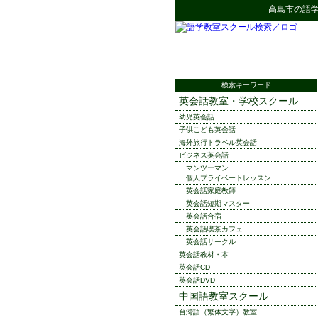
高島市
の
語
検索キーワード
英会話教室・学校スクール
幼児英会話
子供こども英会話
海外旅行トラベル英会話
ビジネス英会話
マンツーマン
個人プライベートレッスン
英会話家庭教師
英会話短期マスター
英会話合宿
英会話喫茶カフェ
英会話サークル
英会話教材・本
英会話CD
英会話DVD
中国語教室スクール
台湾語（繁体文字）教室