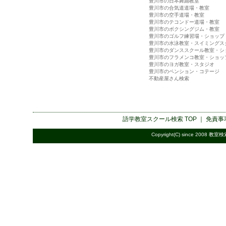
豊川市の日本舞踊教室
豊川市の合気道道場・教室
豊川市の空手道場・教室
豊川市のテコンドー道場・教室
豊川市のボクシングジム・教室
豊川市のゴルフ練習場・ショップ
豊川市の水泳教室・スイミングス
豊川市のダンススクール教室・シ
豊川市のフラメンコ教室・ショッ
豊川市のヨガ教室・スタジオ
豊川市のペンション・コテージ
不動産屋さん検索
語学教室スクール検索
TOP ｜
免責事
Copyright(C) since 2008
教室検