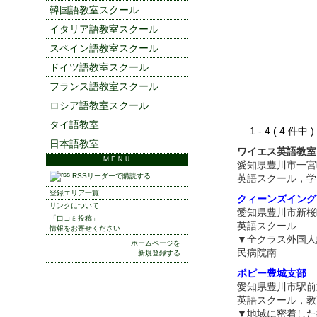
韓国語教室スクール
イタリア語教室スクール
スペイン語教室スクール
ドイツ語教室スクール
フランス語教室スクール
ロシア語教室スクール
タイ語教室
1 - 4 ( 4 件中
日本語教室
ワイエス英語教室
ＭＥＮＵ
愛知県豊川市一宮
RSSリーダーで購読する
英語スクール，学
登録エリア一覧
クィーンズイング
リンクについて
愛知県豊川市新桜
「口コミ投稿」
英語スクール
情報をお寄せください
▼全クラス外国人
ホームページを
民病院南
新規登録する
ポピー豊城支部
愛知県豊川市駅前
英語スクール，教
▼地域に密着した