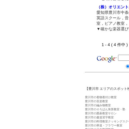
（株）オリエント
愛知県豊川市中条
英語スクール，音
室，ピアノ教室，
▼確かな楽器選び
1 - 4 ( 4 件中
【豊川市 エリアのスポット
豊川市の着物着付け教室
豊川市の音楽教室
豊川市の編み物教室
豊川市のそろばん珠算教室・塾
豊川市の囲碁教室サロン
豊川市の書道習字教室
豊川市の料理教室クッキングスク
豊川市の華道・フラワー教室