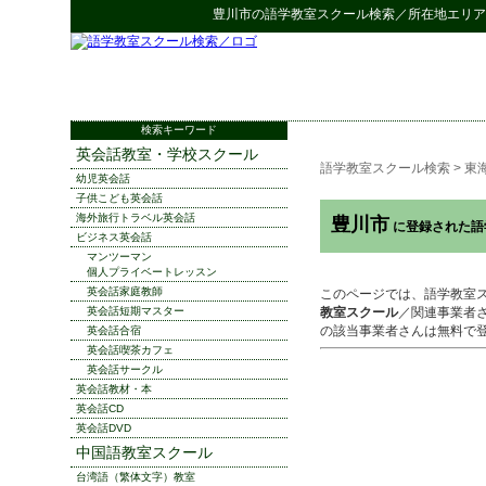
豊川市
の
語学教室スクール検索
／所在地エリア
検索キーワード
英会話教室・学校スクール
語学教室スクール検索
>
東
幼児英会話
子供こども英会話
海外旅行トラベル英会話
豊川市
に登録された語
ビジネス英会話
マンツーマン
個人プライベートレッスン
英会話家庭教師
このページでは、語学教室
英会話短期マスター
教室スクール
／関連事業者
の該当事業者さんは無料で
英会話合宿
英会話喫茶カフェ
英会話サークル
英会話教材・本
英会話CD
英会話DVD
中国語教室スクール
台湾語（繁体文字）教室