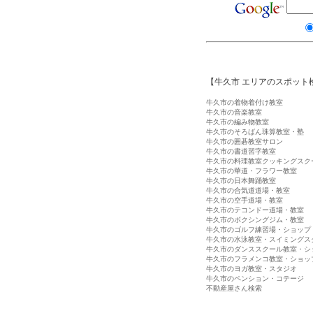
【牛久市 エリアのスポット
牛久市の着物着付け教室
牛久市の音楽教室
牛久市の編み物教室
牛久市のそろばん珠算教室・塾
牛久市の囲碁教室サロン
牛久市の書道習字教室
牛久市の料理教室クッキングスク
牛久市の華道・フラワー教室
牛久市の日本舞踊教室
牛久市の合気道道場・教室
牛久市の空手道場・教室
牛久市のテコンドー道場・教室
牛久市のボクシングジム・教室
牛久市のゴルフ練習場・ショップ
牛久市の水泳教室・スイミングス
牛久市のダンススクール教室・シ
牛久市のフラメンコ教室・ショッ
牛久市のヨガ教室・スタジオ
牛久市のペンション・コテージ
不動産屋さん検索