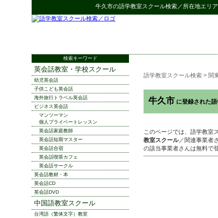
牛久市
の
語学教室スクール検索
／所在地エリア
検索キーワード
英会話教室・学校スクール
語学教室スクール検索
>
関
幼児英会話
子供こども英会話
海外旅行トラベル英会話
牛久市
に登録された語
ビジネス英会話
マンツーマン
個人プライベートレッスン
英会話家庭教師
このページでは、語学教室
英会話短期マスター
教室スクール
／関連事業者
の該当事業者さんは無料で
英会話合宿
英会話喫茶カフェ
英会話サークル
英会話教材・本
英会話CD
英会話DVD
中国語教室スクール
台湾語（繁体文字）教室